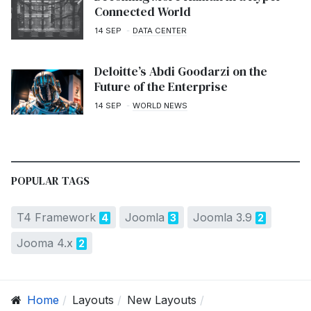
Connected World
14 SEP
DATA CENTER
Deloitte’s Abdi Goodarzi on the
Future of the Enterprise
14 SEP
WORLD NEWS
POPULAR TAGS
T4 Framework
Joomla
Joomla 3.9
4
3
2
Jooma 4.x
2
Home
Layouts
New Layouts