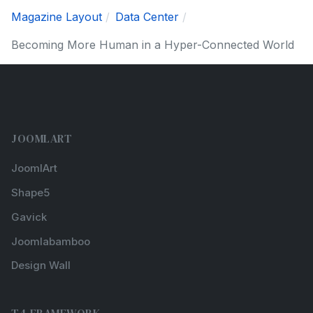
Magazine Layout
Data Center
Becoming More Human in a Hyper-Connected World
JOOMLART
JoomlArt
Shape5
Gavick
Joomlabamboo
Design Wall
T4 FRAMEWORK