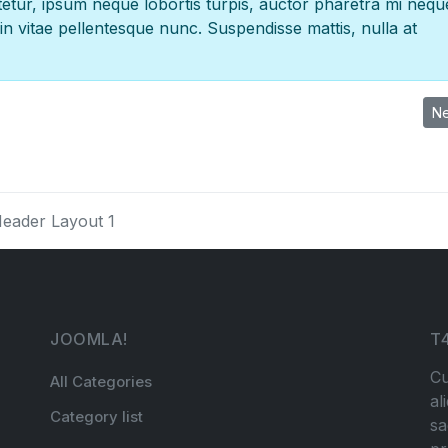
etur, ipsum neque lobortis turpis, auctor pharetra mi nequ
in vitae pellentesque nunc. Suspendisse mattis, nulla at
Ne
Ne
eader Layout 1
JOOMLA!
T
Cu
All Categories
al
Category list
sa