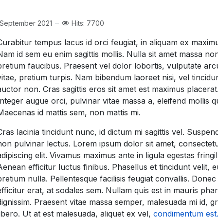
 September 2021
Hits: 7700
Curabitur tempus lacus id orci feugiat, in aliquam ex maxim
Nam id sem eu enim sagittis mollis. Nulla sit amet massa non
pretium faucibus. Praesent vel dolor lobortis, vulputate arc
vitae, pretium turpis. Nam bibendum laoreet nisi, vel tincidun
auctor non. Cras sagittis eros sit amet est maximus placerat
Integer augue orci, pulvinar vitae massa a, eleifend mollis 
Maecenas id mattis sem, non mattis mi.
Cras lacinia tincidunt nunc, id dictum mi sagittis vel. Suspen
non pulvinar lectus. Lorem ipsum dolor sit amet, consectet
adipiscing elit. Vivamus maximus ante in ligula egestas fringil
Aenean efficitur luctus finibus. Phasellus et tincidunt velit, e
pretium nulla. Pellentesque facilisis feugiat convallis. Donec 
efficitur erat, at sodales sem. Nullam quis est in mauris pha
dignissim. Praesent vitae massa semper, malesuada mi id, g
libero. Ut at est malesuada, aliquet ex vel,
condimentum est