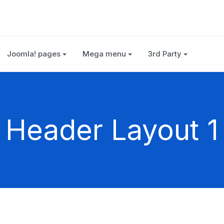
Joomla! pages
Mega menu
3rd Party
Header Layout 1