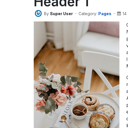
Header 1
By
Super User
Category:
Pages
14