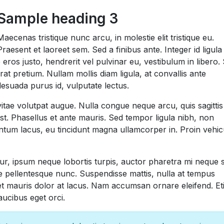
Sample heading 3
Maecenas tristique nunc arcu, in molestie elit tristique eu.
Praesent et laoreet sem. Sed a finibus ante. Integer id ligula
eros justo, hendrerit vel pulvinar eu, vestibulum in libero.
at pretium. Nullam mollis diam ligula, at convallis ante
suada purus id, vulputate lectus.
 vitae volutpat augue. Nulla congue neque arcu, quis sagitti
mst. Phasellus et ante mauris. Sed tempor ligula nibh, non
mentum lacus, eu tincidunt magna ullamcorper in. Proin vehic
ur, ipsum neque lobortis turpis, auctor pharetra mi neque 
tae pellentesque nunc. Suspendisse mattis, nulla at tempus
uet mauris dolor at lacus. Nam accumsan ornare eleifend. E
faucibus eget orci.