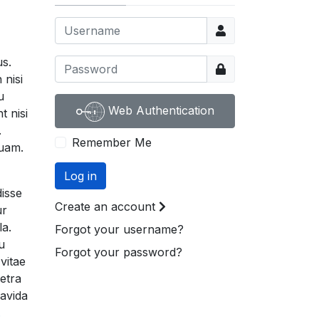
Username
us.
Show
 nisi
u
Web Authentication
t nisi
.
Remember Me
quam.
Log in
disse
Create an account
ur
la.
Forgot your username?
u
Forgot your password?
vitae
retra
ravida
.