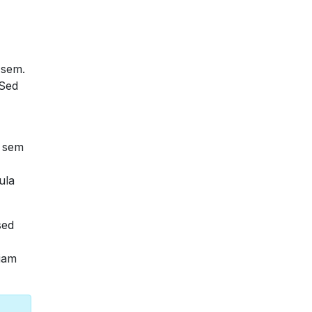
 sem.
 Sed
s sem
ula
sed
tiam