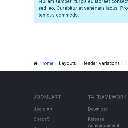
Nullam semper, turpis eu laoreet consect
sed leo. Curabitur et venenatis lacus. Pro
tempus commodo.
Home
Layouts
Header variations
H
JOOMLART
T4 FRAMEWORK
JoomlArt
Download
Shape5
Release
Announcement